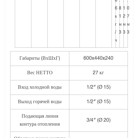
8
.
.
.
6
8
1
0
к
1
2
7
г
м
м
м
/
3
3
3
ч
Габариты (ВхШхГ)
600x440x240
Вес НЕТТО
27 кг
Вход холодной воды
1/2″ (Ø 15)
Выход горячей воды
1/2″ (Ø 15)
Подающая линия
3/4″ (Ø 20)
контура отопления