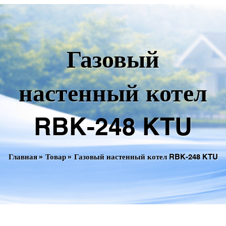
Газовый
настенный котел
RBK-248 KTU
Главная
»
Товар
»
Газовый настенный котел RBK-248 KTU