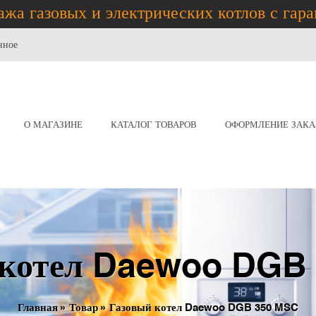
жа газовых и электрических котлов с гар
нное
О МАГАЗИНЕ
КАТАЛОГ ТОВАРОВ
ОФОРМЛЕНИЕ ЗАКА
 котел Daewoo DGB
Главная
»
Товар
»
Газовый котел Daewoo DGB 350 MSC