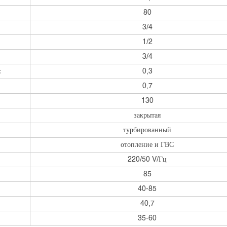
80
3/4
1/2
3/4
:
0,3
0,7
130
закрытая
турбированный
отопление и ГВС
220/50 V/Гц
:
85
40-85
40,7
35-60