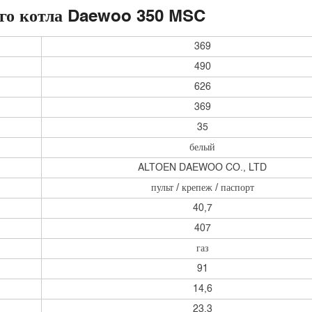
ого котла Daewoo
350 MSC
369
490
626
369
35
белый
ALTOEN DAEWOO CO., LTD
пульт / крепеж / паспорт
40,7
407
газ
91
14,6
23,3