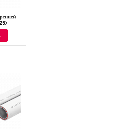
ренней
25)
Е