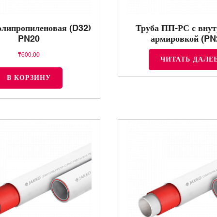
олипропиленовая (D32)
Труба ПП-РС с внут
PN20
армировкой (PN
₸
600.00
ЧИТАТЬ ДАЛЕ
В КОРЗИНУ